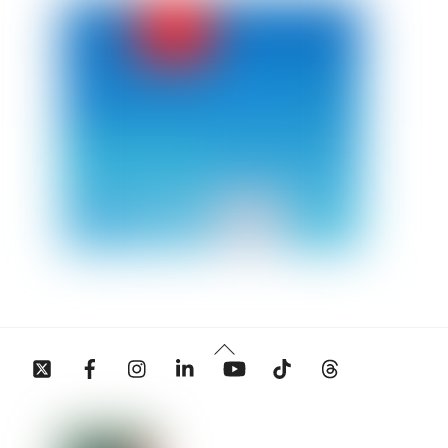
Back
Twitter
Facebook
Instagram
Linkedin
YouTube
Tiktok
Threads
To
Top