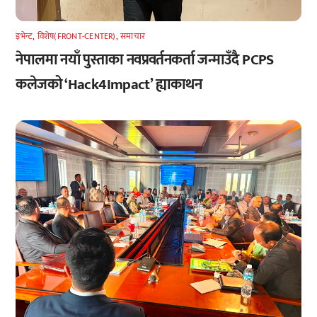
इभेन्ट
,
विशेष(FRONT-CENTER)
,
समाचार
नेपालमा नयाँ पुस्ताका नवप्रवर्तनकर्ता जन्माउँदै PCPS
कलेजको ‘Hack4Impact’ ह्याकाथन