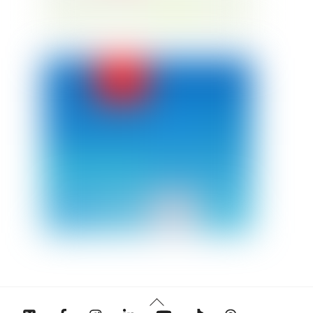
Back
Twitter
Facebook
Instagram
Linkedin
YouTube
Tiktok
Threads