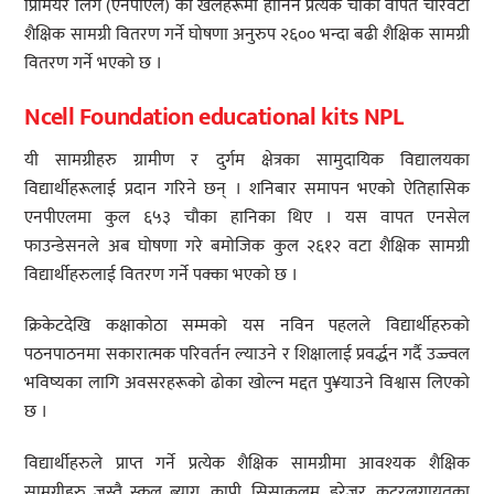
प्रिमियर लिग (एनपीएल) का खेलहरूमा हानिने प्रत्येक चौका वापत चारवटा
शैक्षिक सामग्री वितरण गर्ने घोषणा अनुरुप २६०० भन्दा बढी शैक्षिक सामग्री
वितरण गर्ने भएको छ ।
Ncell Foundation educational kits NPL
यी सामग्रीहरु ग्रामीण र दुर्गम क्षेत्रका सामुदायिक विद्यालयका
विद्यार्थीहरूलाई प्रदान गरिने छन् । शनिबार समापन भएको ऐतिहासिक
एनपीएलमा कुल ६५३ चौका हानिका थिए । यस वापत एनसेल
फाउन्डेसनले अब घोषणा गरे बमोजिक कुल २६१२ वटा शैक्षिक सामग्री
विद्यार्थीहरुलाई वितरण गर्ने पक्का भएको छ ।
क्रिकेटदेखि कक्षाकोठा सम्मको यस नविन पहलले विद्यार्थीहरुको
पठनपाठनमा सकारात्मक परिवर्तन ल्याउने र शिक्षालाई प्रवर्द्धन गर्दै उज्ज्वल
भविष्यका लागि अवसरहरूको ढोका खोल्न मद्दत पु¥याउने विश्वास लिएको
छ ।
विद्यार्थीहरुले प्राप्त गर्ने प्रत्येक शैक्षिक सामग्रीमा आवश्यक शैक्षिक
सामग्रीहरु जस्तै स्कुल ब्याग, कापी, सिसाकलम, इरेजर, कटरलगायतका