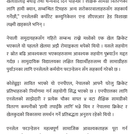
खेलाडीलाई बधाई तथा धन्यवाद दिन चाहन्छौं । शैक्षिक सामग्री वितरणको
लागि हामी क्यान, सम्बन्धित टिमहरु अन्य सरोकारवालाहरुसँग सहकार्य
गर्नेछौं,” एनसेलकी कर्पोरेट कम्युनिकेशन एन्ड सीएसआर हेड विशाखा
लक्ष्मी खड्काले भनिन् ।
नेपाली समुदायहरूसँग गहिरो सम्बन्ध राख्ने मध्येको एक खेल क्रिकेट
भएकाले यो पहलले खेलमा अझै रोमाञ्चकता थपेको थियो । यसले सहयोग
र स्रोत बढि आवश्यकता भएकाहरुसम्म आवश्यक सहयोग पु¥याउँन मद्दत
गर्दछ । सामुदायिक विद्यालयका लक्षित विद्यार्थीहरुसम्म यी सामाग्रीहरु
पुर्याउनका लागि एनसेलले कर्मयोग फाउन्डेसन सँग सहकार्य गरेको छ ।
कोशेढुङ्गा सावित भएको यो एनपीएल, नेपालको आफ्नै घरेलु क्रिकेट
प्रतिभाहरुको निर्माणमा गर्न सहयोगी सिद्ध भएको छ । एनपीएलका लागि
एनसेलको साझेदारी र प्रत्येक चौका वापत ४ वटा शैक्षिक सामग्रीको
वितरण कम्पनीको ‘हामी तपाईंकै लागि’ भन्ने थिम र नेपालमा क्रिकेट र
खेलकुदको विकासमा समर्थन गर्ने प्रतिबद्धता अनुरुप रहेको थियो ।
एनसेल फाउन्डेसन महत्वपूर्ण सामाजिक आवश्यकताहरू पूरा गर्न