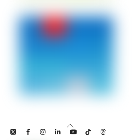
Back
Twitter
Facebook
Instagram
Linkedin
YouTube
Tiktok
Threads
To