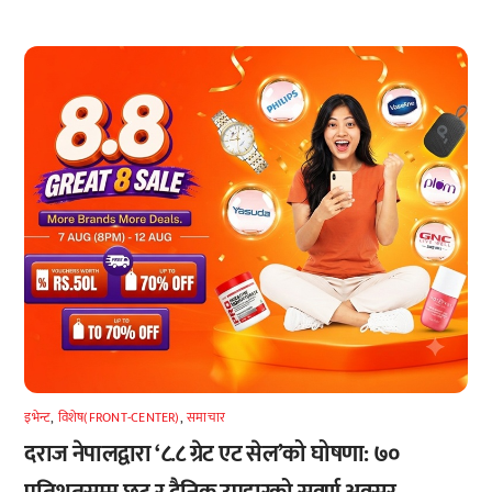
इभेन्ट
,
विशेष(FRONT-CENTER)
,
समाचार
दराज नेपालद्वारा ‘८.८ ग्रेट एट सेल’को घोषणा: ७०