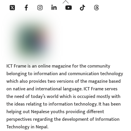
Back
Twitter
Facebook
Instagram
Linkedin
YouTube
Tiktok
Threads
To
Top
ICT Frame is an online magazine for the community
belonging to information and communication technology
which also provides two versions of the magazine based
on native and international language. ICT Frame serves
the need of today’s world which is occupied mostly with
the ideas relating to information technology. It has been
helping out Nepalese youths providing different
perspectives regarding the development of Information
Technology in Nepal.