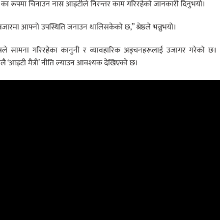
Hub) का रूपमा चिनाउन नास आइटीले निरन्तर काम गरिरहेको जानकारी दिनुभयो।
 बजारमा आफ्नो उपस्थिति जनाउन थालिसकेको छ,” श्रेष्ठले भन्नुभयो।
ेत्रले सामना गरिरहेका कानुनी र व्यावहारिक अड्चनहरूलाई उजागर गरेको छ। 
कालै ‘आइटी मैत्री’ नीति ल्याउन आवश्यक देखिएको छ।