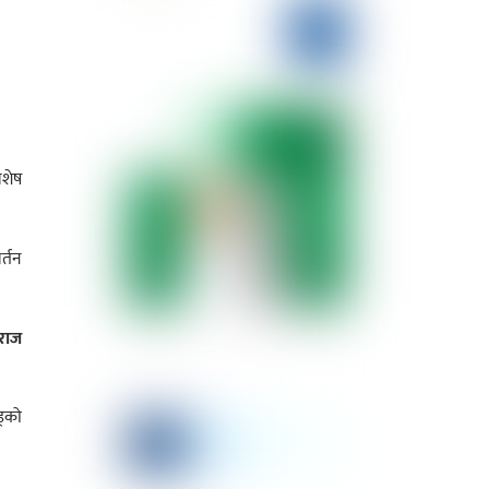
शेष
र्तन
राज
ड्को