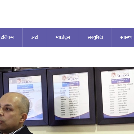
टेलिकम
अटाे
ग्याजेट्स
सेक्युरिटी
स्वास्थ्य