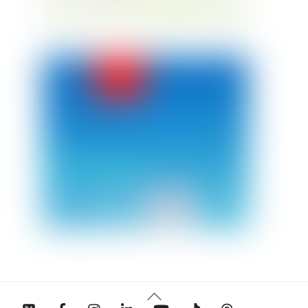
Back
Twitter
Facebook
Instagram
Linkedin
YouTube
Tiktok
Threads