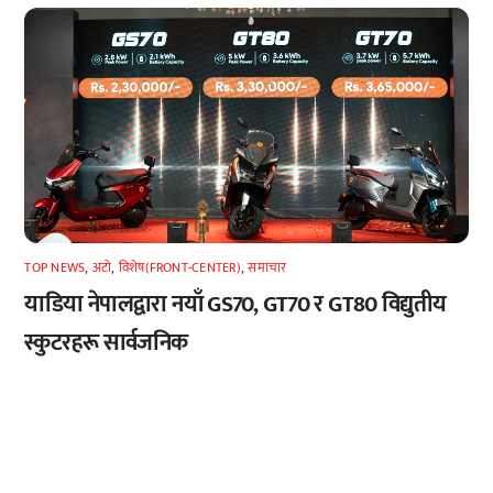
TOP NEWS
,
अटाे
,
विशेष(FRONT-CENTER)
,
समाचार
याडिया नेपालद्वारा नयाँ GS70, GT70 र GT80 विद्युतीय
स्कुटरहरू सार्वजनिक