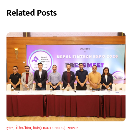
Related Posts
इभेन्ट
,
बैंकिङ/बिमा
,
विशेष(FRONT-CENTER)
,
समाचार