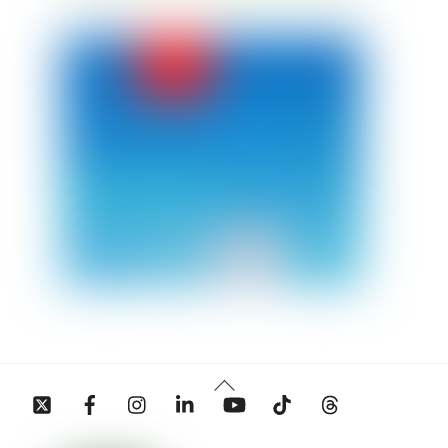
Back
Twitter
Facebook
Instagram
Linkedin
YouTube
Tiktok
Threads
To
Top