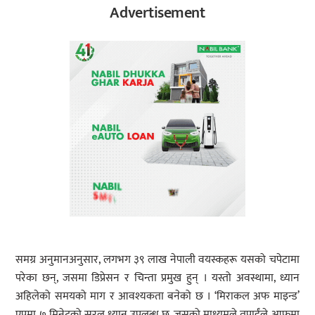
Advertisement
समग्र अनुमानअनुसार, लगभग ३९ लाख नेपाली वयस्कहरू यसको चपेटामा
परेका छन्, जसमा डिप्रेसन र चिन्ता प्रमुख हुन् । यस्तो अवस्थामा, ध्यान
अहिलेको समयको माग र आवश्यकता बनेको छ । ‘मिराकल अफ माइन्ड’
एपमा ७ मिनेटको सरल ध्यान उपलब्ध छ, जसको माध्यमले तपाईंले आफूमा