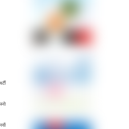
र्टी
फ्नो
नयाँ