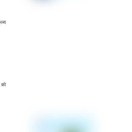
भव्य
 को