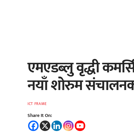
एमएडब्लु वृद्धी कमर
नयाँ शोरुम संचालनक
ICT FRAME
Share It On: