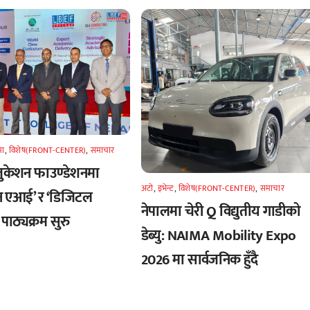
मा
,
विशेष(FRONT-CENTER)
,
समाचार
एजुकेशन फाउण्डेशनमा
अटाे
,
इभेन्ट
,
विशेष(FRONT-CENTER)
,
समाचार
न एआई’ र ‘डिजिटल
नेपालमा चेरी Q विद्युतीय गाडीको
पाठ्यक्रम सुरु
डेब्यु: NAIMA Mobility Expo
2026 मा सार्वजनिक हुँदै