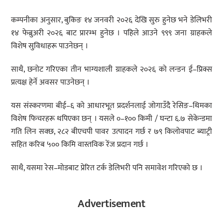
कम्पनीका अनुसार, बुकिङ १४ जनवरी २०२६ देखि सुरु हुनेछ भने डेलिभरी
१४ फेब्रुअरी २०२६ बाट प्रारम्भ हुनेछ । पहिले आउने ९९९ जना ग्राहकले
विशेष सुविधाहरू पाउनेछन् ।
साथै, छनोट गरिएका तीन भाग्यशाली ग्राहकले २०२६ को लन्डन ई–प्रिक्स
प्रत्यक्ष हेर्ने अवसर पाउनेछन् ।
यस संस्करणमा बीई–६ को आधारभूत प्रदर्शनलाई जोगाउँदै रेसिङ–थिमका
विशेष फिचरहरू थपिएका छन् । यसले ०–१०० किमी / घन्टा ६.७ सेकेन्डमा
गति लिन सक्छ, २८२ बीएचपी पावर उत्पादन गर्छ र ७९ किलोवपाट ब्याट्री
सहित करिब ५०० किमि वास्तविक रेंज प्रदान गर्छ ।
साथै, यसमा रेस–मोडबाट प्रेरित टर्क डेलिभरी पनि समावेश गरिएको छ ।
Advertisement