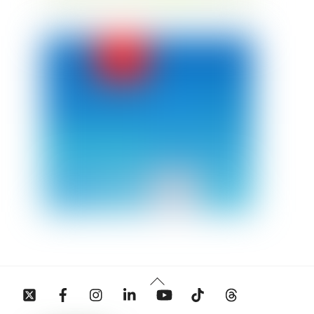
Back
Twitter
Facebook
Instagram
Linkedin
YouTube
Tiktok
Threads
To