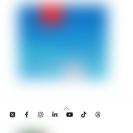
Back
Twitter
Facebook
Instagram
Linkedin
YouTube
Tiktok
Threads
To
Top