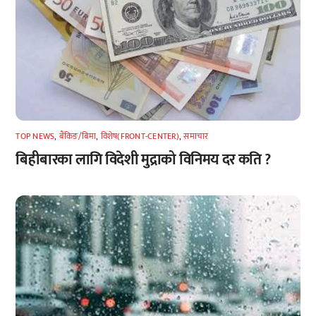
TOP NEWS
,
बैंकिङ/बिमा
,
विशेष(FRONT-CENTER)
,
समाचार
बिहीबारका लागि विदेशी मुद्राको विनिमय दर कति ?