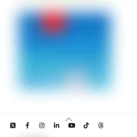
Back
Twitter
Facebook
Instagram
Linkedin
YouTube
Tiktok
Threads
To
Top