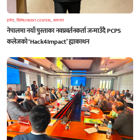
इभेन्ट
,
विशेष(FRONT-CENTER)
,
समाचार
नेपालमा नयाँ पुस्ताका नवप्रवर्तनकर्ता जन्माउँदै PCPS
कलेजको ‘Hack4Impact’ ह्याकाथन