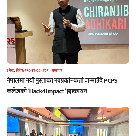
इभेन्ट
,
विशेष(FRONT-CENTER)
,
समाचार
नेपालमा नयाँ पुस्ताका नवप्रवर्तनकर्ता जन्माउँदै PCPS
कलेजको ‘Hack4Impact’ ह्याकाथन