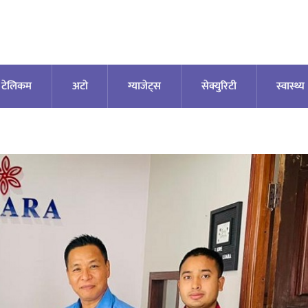
टेलिकम
अटाे
ग्याजेट्स
सेक्युरिटी
स्वास्थ्य