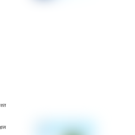
तिशत
्वास