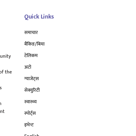
Top
Quick Links
समाचार
बैंकिङ/बिमा
टेलिकम
unity
अटाे
of the
ग्याजेट्स
s
सेक्युरिटी
s
स्वास्थ्य
n
ent
स्पोर्ट्स
इभेन्ट