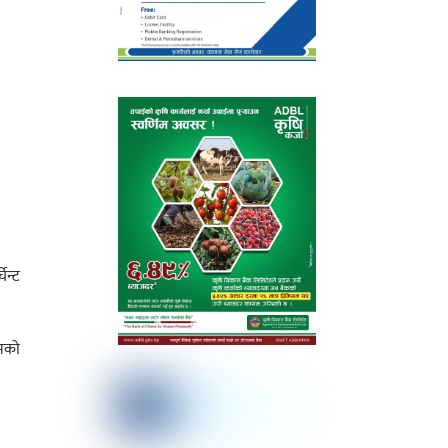
ेन्ट
्मको