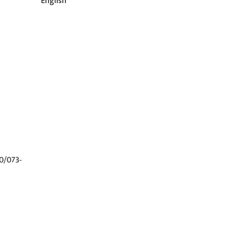
English
0/073-