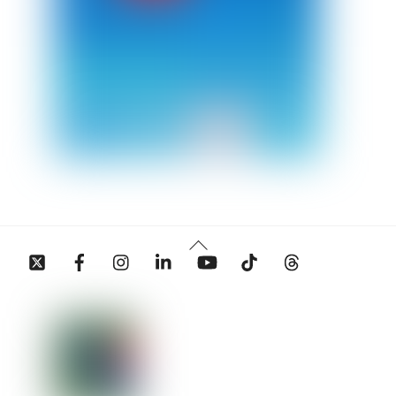
Back
Twitter
Facebook
Instagram
Linkedin
YouTube
Tiktok
Threads
To
Top