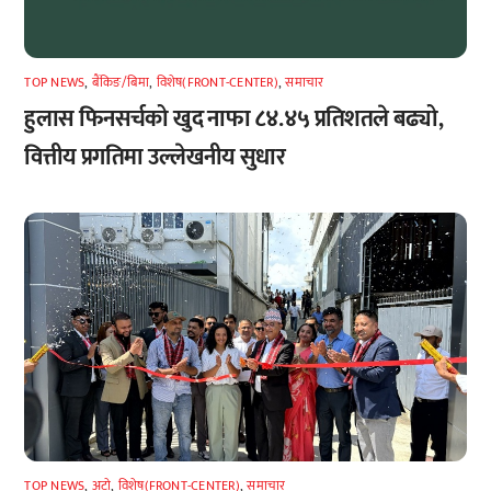
TOP NEWS
,
बैंकिङ/बिमा
,
विशेष(FRONT-CENTER)
,
समाचार
हुलास फिनसर्चको खुद नाफा ८४.४५ प्रतिशतले बढ्यो,
वित्तीय प्रगतिमा उल्लेखनीय सुधार
TOP NEWS
,
अटाे
,
विशेष(FRONT-CENTER)
,
समाचार