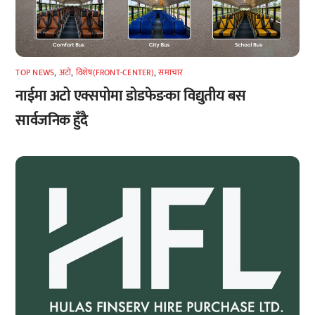
TOP NEWS
,
अटाे
,
विशेष(FRONT-CENTER)
,
समाचार
नाईमा अटो एक्सपोमा डोडफेङका विद्युतीय बस
सार्वजनिक हुँदै