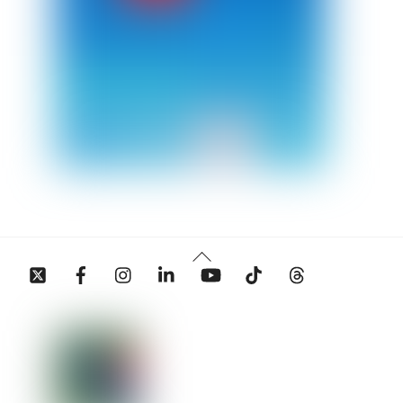
Back
Twitter
Facebook
Instagram
Linkedin
YouTube
Tiktok
Threads
To
Top