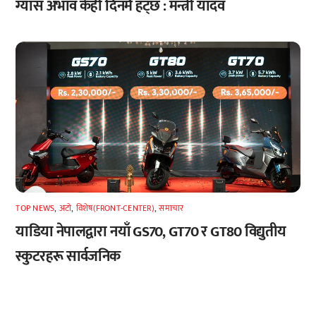
ग्यास अभाव केही दिनमै हट्छ : मन्त्री यादव
TOP NEWS
,
अटाे
,
विशेष(FRONT-CENTER)
,
समाचार
याडिया नेपालद्वारा नयाँ GS70, GT70 र GT80 विद्युतीय
स्कुटरहरू सार्वजनिक