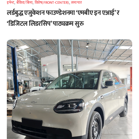
इभेन्ट
,
बैंकिङ/बिमा
,
विशेष(FRONT-CENTER)
,
समाचार
लर्डबुद्ध एजुकेशन फाउण्डेशनमा ‘एमबीए इन एआई’ र
‘डिजिटल लिडरसिप’ पाठ्यक्रम सुरु