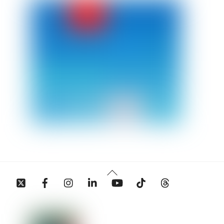
Back
Twitter
Facebook
Instagram
Linkedin
YouTube
Tiktok
Threads
To
Top