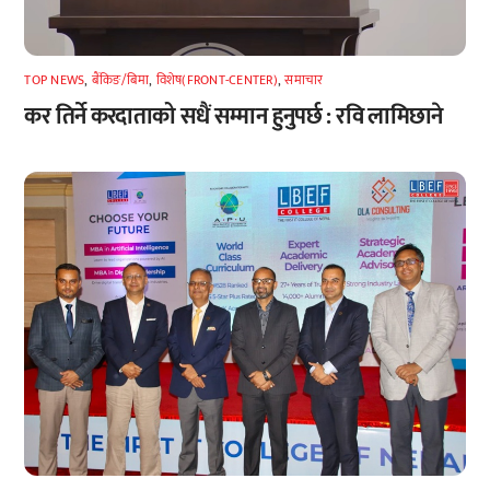
TOP NEWS
,
बैंकिङ/बिमा
,
विशेष(FRONT-CENTER)
,
समाचार
कर तिर्ने करदाताको सधैं सम्मान हुनुपर्छ : रवि लामिछाने