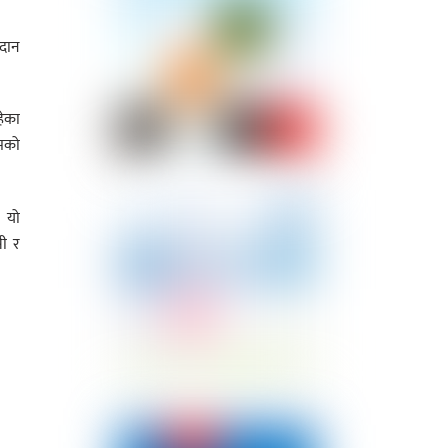
रदान
हेका
रमको
। यो
सी र