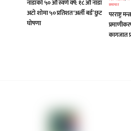
नाडाको ५० औँ स्वर्ण वर्ष: १८ औँ नाडा
समाचार
अटो शोमा ५० प्रतिशत ‘अर्ली बर्ड’ छुट
परराष्ट्र मन
घोषणा
प्रमाणीकर
कागजात प