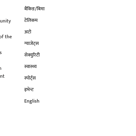
बैंकिङ/बिमा
टेलिकम
unity
अटाे
of the
ग्याजेट्स
s
सेक्युरिटी
s
स्वास्थ्य
n
ent
स्पोर्ट्स
इभेन्ट
English