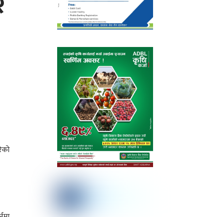
र
रेको
्नमा