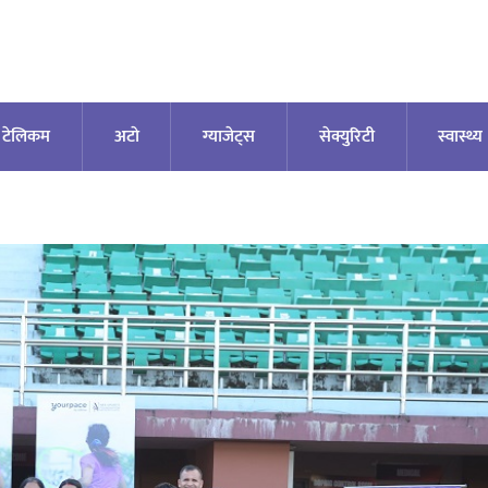
टेलिकम
अटाे
ग्याजेट्स
सेक्युरिटी
स्वास्थ्य