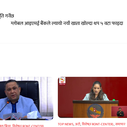
ति गर्नेछ
ग्लोबल आइएमई बैंकले ल्यायो नयाँ खाता खोल्दा थप ५ वटा फाइदा
TOP NEWS
,
अटाे
,
विशेष(FRONT-CENTER)
,
समाचार
किङ/बिमा
,
विशेष(FRONT-CENTER)
,