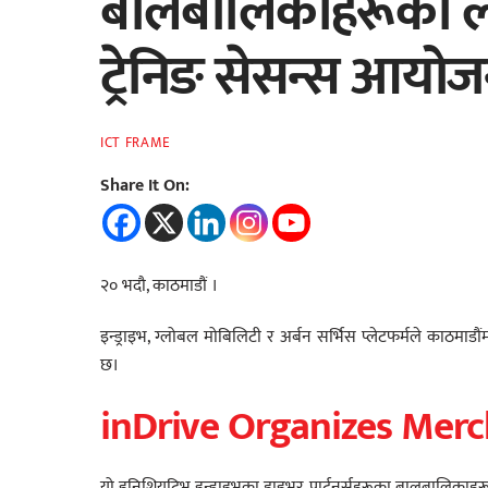
बालबालिकाहरूको लागि 
ट्रेनिङ सेसन्स आयोज
ICT FRAME
Share It On:
२० भदौ, काठमाडौं ।
इन्ड्राइभ, ग्लोबल मोबिलिटी र अर्बन सर्भिस प्लेटफर्मले काठमाड
छ।
inDrive Organizes Merc
यो इनिशियटिभ इन्ड्राइभका ड्राइभर पार्टनर्सहरूका बालबालिकाहरूल