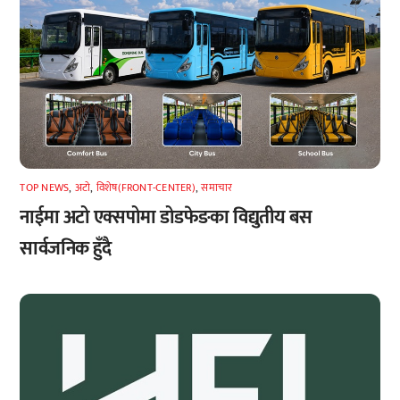
TOP NEWS
,
अटाे
,
विशेष(FRONT-CENTER)
,
समाचार
नाईमा अटो एक्सपोमा डोडफेङका विद्युतीय बस
सार्वजनिक हुँदै