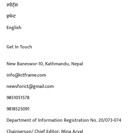
स्पोर्ट्स
इभेन्ट
English
Get In Touch
New Baneswor-10, Kathmandu, Nepal
info@ictframe.com
newsforict@gmail.com
9851051578
9818525091
Department of Information Registration No. 20/073-074
Chairperson/ Chief Editor: Mina Aryal