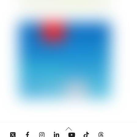
Back
Twitter
Facebook
Instagram
Linkedin
YouTube
Tiktok
Threads
To