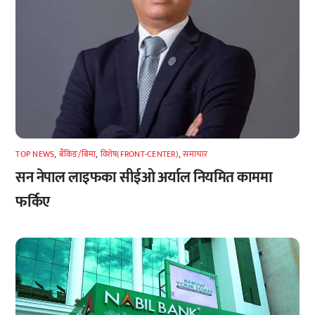
TOP NEWS
,
बैंकिङ/बिमा
,
विशेष(FRONT-CENTER)
,
समाचार
सन नेपाल लाइफका सीईओ अर्याल नियमित काममा
फर्किए