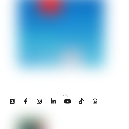
Back
Twitter
Facebook
Instagram
Linkedin
YouTube
Tiktok
Threads
To
Top