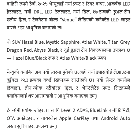
बाहिरी रूपमै हेर्दा, २०२५ भेन्युलाई नयाँ फ्रन्ट र रियर बम्पर, आकर्षक LED
हेडलाइट, नयाँ DRL, LED टेललाइट, नयाँ ग्रिल, १७-इन्चको डुअल-टोन
एलोय ह्विल, र टेलगेटमा बोल्ड “Venue” लेखिएको कनेक्टेड LED लाइट
बारले अझ आधुनिक बनाएको छ।
यो SUV Hazel Blue, Mystic Sapphire, Atlas White, Titan Grey,
Dragon Red, Abyss Black, र दुई डुअल-टोन विकल्पहरूमा उपलब्ध छ
— Hazel Blue/Black रूफ र Atlas White/Black रूफ।
भेन्युको क्याबिन अब नयाँ स्तरमा पुगेको छ, जहाँ नयाँ ड्यासबोर्ड लेआउटमा
दुईवटा १२.३-इन्चका कर्भ्ड स्क्रिनहरू राखिएको छ। नयाँ सेन्टर कन्सोल
डिजाइन, तीन-स्पोक स्टीयरिङ ह्विल, र भेन्टिलेटेड फ्रन्ट सिटहरूले
क्याबिनलाई थप आरामदायी र आधुनिक बनाएका छन्।
टेक-प्रेमी प्रयोगकर्ताहरूका लागि Level 2 ADAS, BlueLink कनेक्टिभिटी,
OTA अपडेटहरू, र वायरलेस Apple CarPlay तथा Android Auto
जस्ता सुविधाहरू उपलब्ध छन्।