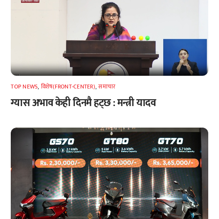
TOP NEWS
,
विशेष(FRONT-CENTER)
,
समाचार
ग्यास अभाव केही दिनमै हट्छ : मन्त्री यादव