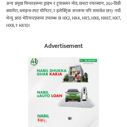
अन्य प्रमुख फिचरहरूमा ड्राइभ र ट्र्याक्सन मोड, छवटा एयरब्याग, ३६०-डिग्री
क्यामेरा, ब्लाइन्ड-स्पट मोनिटर, र इलेक्ट्रिक सनरूफ पनि समावेश छन्। नयाँ
भेन्यु आठ भेरियन्टहरूमा उपलब्ध छ HX2, HX4, HX5, HX6, HX6T, HX7,
HX8, र HX10।
Advertisement