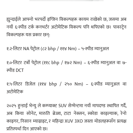
ह्युन्दाईले आफ्नो भरपर्दो इन्जिन विकल्पहरू कायम राखेको छ, जसमा अब
नयाँ ६-स्पीड टर्क कनभर्टर अटोमेटिक विकल्प पनि थपिएको छ। पावरट्रेन
विकल्पहरू यस प्रकार छन्:
१.२-लिटर NA पेट्रोल (८२ bhp / ११४ Nm) – ५-स्पीड म्यानुअल
१.०-लिटर टर्बो पेट्रोल (११८ bhp / १७२ Nm) – ६-स्पीड म्यानुअल वा ७-
स्पीड DCT
१.५-लिटर डिजेल (११४ bhp / २५० Nm) – ६-स्पीड म्यानुअल वा
अटोमेटिक
२०२५ हुन्डाई भेन्यु ले कम्प्याक्ट SUV सेग्मेन्टमा नयाँ मापदण्ड स्थापित गर्दै,
अब किया सोनेट, मारुति ब्रेज्जा, टाटा नेक्सन, स्कोडा काइल्याक, रेनो
काइगर, निसान म्याग्नाइट, र महिन्द्रा XUV 3XO जस्ता मोडलहरूसँग प्रत्यक्ष
प्रतिस्पर्धा दिन आएको छ।