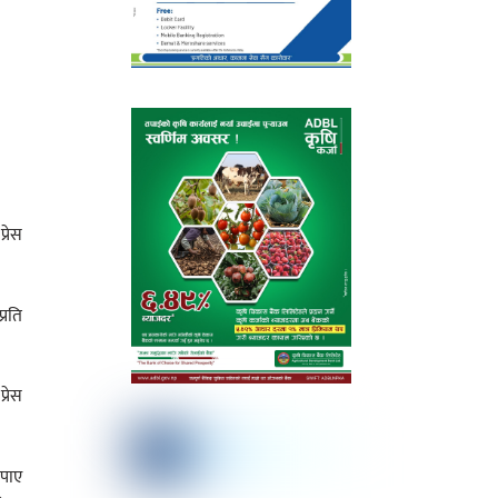
्रेस
्रति
्रेस
 पाए