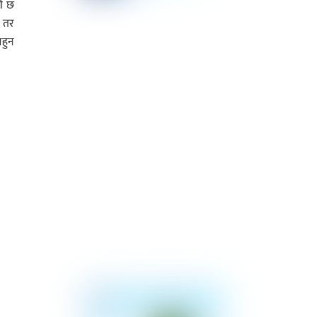
री छ
। तर
नहुन