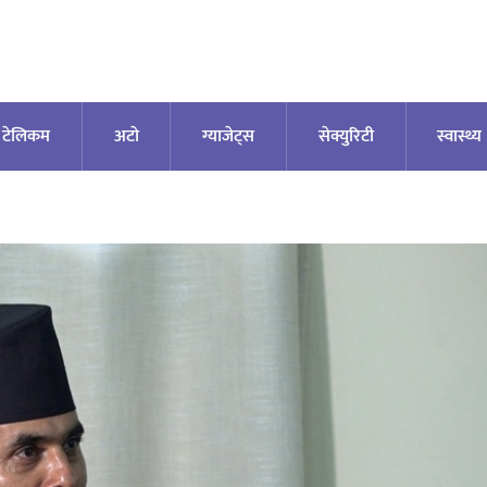
टेलिकम
अटाे
ग्याजेट्स
सेक्युरिटी
स्वास्थ्य