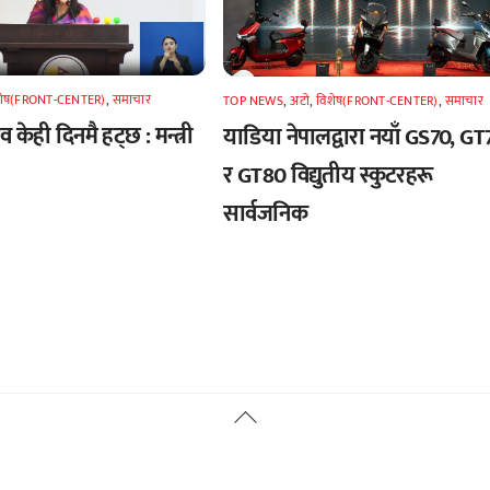
शेष(FRONT-CENTER)
,
समाचार
TOP NEWS
,
अटाे
,
विशेष(FRONT-CENTER)
,
समाचार
 केही दिनमै हट्छ : मन्त्री
याडिया नेपालद्वारा नयाँ GS70, GT
र GT80 विद्युतीय स्कुटरहरू
सार्वजनिक
Back
To
Top