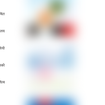
्धित
रालय
थियो
हसको
ित्व