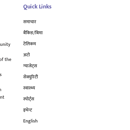
Quick Links
समाचार
बैंकिङ/बिमा
टेलिकम
unity
अटाे
of the
ग्याजेट्स
s
सेक्युरिटी
s
स्वास्थ्य
n
ent
स्पोर्ट्स
इभेन्ट
English