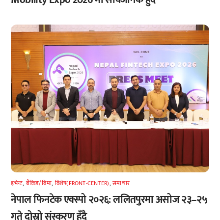
इभेन्ट
,
बैंकिङ/बिमा
,
विशेष(FRONT-CENTER)
,
समाचार
नेपाल फिनटेक एक्स्पो २०२६: ललितपुरमा असोज २३–२५
गते दोस्रो संस्करण हुँदै