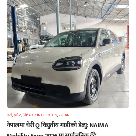
अटाे
,
इभेन्ट
,
विशेष(FRONT-CENTER)
,
समाचार
नेपालमा चेरी Q विद्युतीय गाडीको डेब्यु: NAIMA
Mobility Expo 2026 मा सार्वजनिक हुँदै