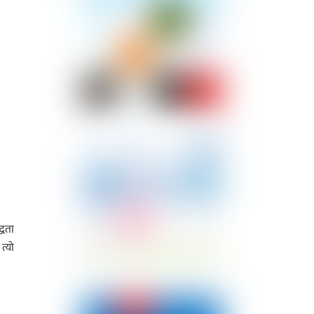
्धता
त्यो