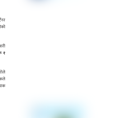
्टनर
रोको
वारी
रु १
रोले
हकले
्याक