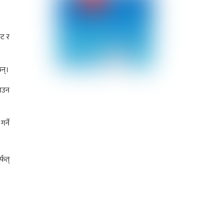
ुट र
छन्।
ाउन
र्ने
फत्