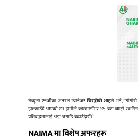
नेब्युला एनर्जीका जनरल म्यानेजर
चिरञ्जीवी शाह
ले भने, “गोगोर
झल्काउँदै आएको छ। हामीले काठमाडौंभर ४५ वटा ब्याट्री स्वापिङ 
प्रतिबद्धतालाई अझ अगाडि बढाउँदैछौं।”
NAIMA मा विशेष अफरहरू