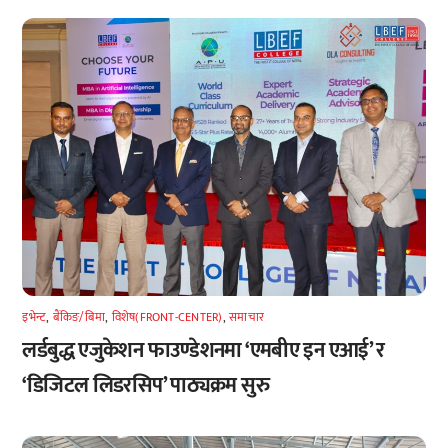
इभेन्ट
,
बैंकिङ/बिमा
,
विशेष(FRONT-CENTER)
,
समाचार
लर्डबुद्ध एजुकेशन फाउण्डेशनमा ‘एमबीए इन एआई’ र
‘डिजिटल लिडरसिप’ पाठ्यक्रम सुरु