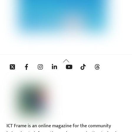
Back
Twitter
Facebook
Instagram
Linkedin
YouTube
Tiktok
Threads
To
Top
ICT Frame is an online magazine for the community