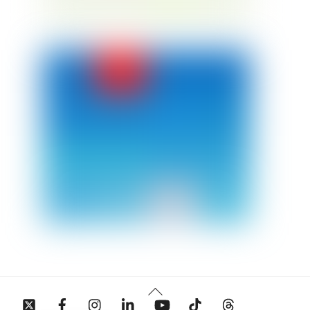
Back
Twitter
Facebook
Instagram
Linkedin
YouTube
Tiktok
Threads
To