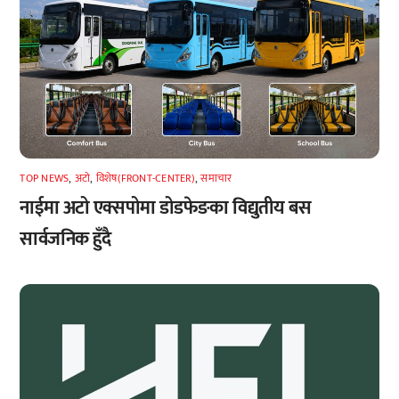
TOP NEWS
,
अटाे
,
विशेष(FRONT-CENTER)
,
समाचार
नाईमा अटो एक्सपोमा डोडफेङका विद्युतीय बस
सार्वजनिक हुँदै