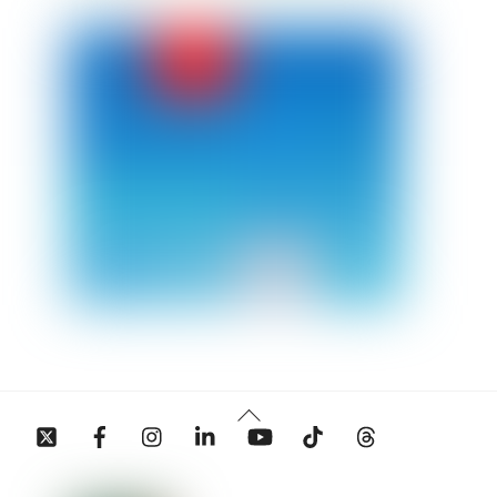
Back
Twitter
Facebook
Instagram
Linkedin
YouTube
Tiktok
Threads
To
Top