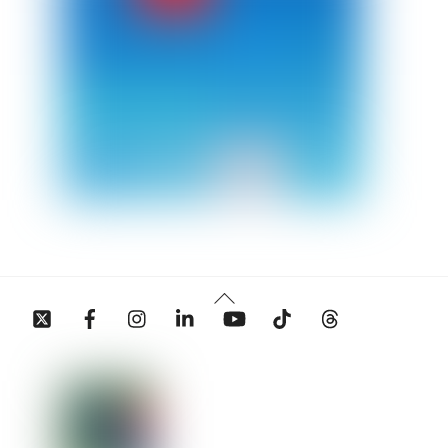
Back
Twitter
Facebook
Instagram
Linkedin
YouTube
Tiktok
Threads
To
Top