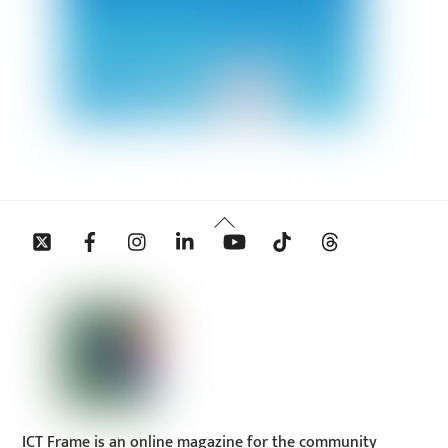
Back
Twitter
Facebook
Instagram
Linkedin
YouTube
Tiktok
Threads
To
Top
ICT Frame is an online magazine for the community