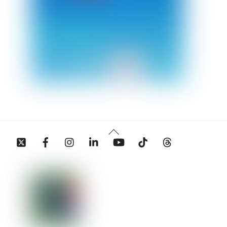
Back
Twitter
Facebook
Instagram
Linkedin
YouTube
Tiktok
Threads
To
Top