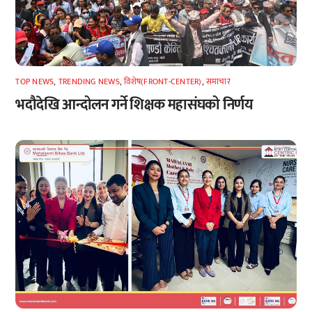
TOP NEWS
,
TRENDING NEWS
,
विशेष(FRONT-CENTER)
,
समाचार
भदौदेखि आन्दोलन गर्ने शिक्षक महासंघको निर्णय