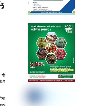
१५
। यो
्ष्य
ेगा
ोकोड