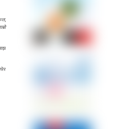
ुन्त
,
ाम्रो
 माझ
गरेर