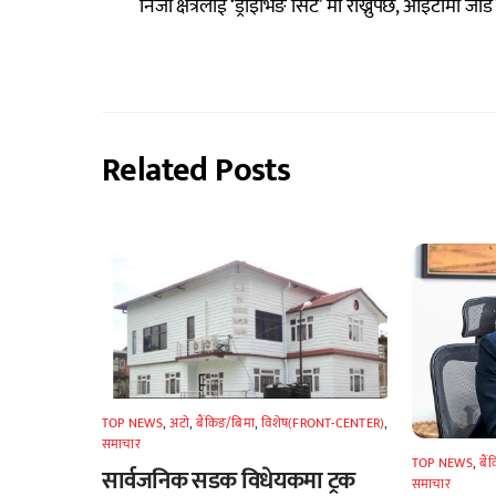
निजी क्षेत्रलाई ‘ड्राइभिङ सिट’ मा राख्नुपर्छ, आइटीमा जोड 
Related Posts
TOP NEWS
,
अटाे
,
बैंकिङ/बिमा
,
विशेष(FRONT-CENTER)
,
समाचार
TOP NEWS
,
बैं
सार्वजनिक सडक विधेयकमा ट्रक
समाचार