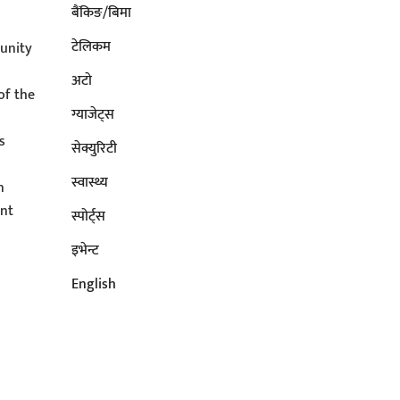
बैंकिङ/बिमा
टेलिकम
unity
अटाे
of the
ग्याजेट्स
s
सेक्युरिटी
s
स्वास्थ्य
n
ent
स्पोर्ट्स
इभेन्ट
English