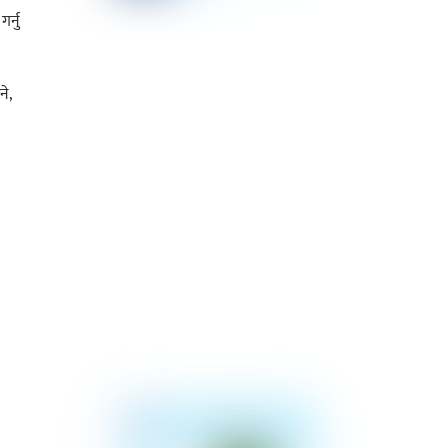
र्नु
े,