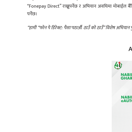
“Fonepay Direct” राख्नुपर्नेछ र अभियान अवधिमा मोबाईल बैँक
पर्नेछ।
“हामी
“
फोन
पे
डिरेक्ट
:
पैसा
पठाऔँ
ठाउँ
को ठाउँ
” विशेष
अभियान
प
A