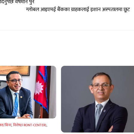
दिनुपर्छः वर्षमान पुन
ग्लोबल आइएमई बैंकका ग्राहकलाई इशान अस्पतालमा छूट
किङ/बिमा
,
विशेष(FRONT-CENTER)
,