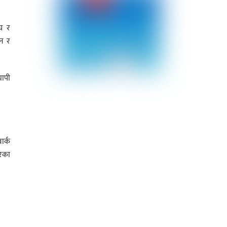
्न र
तन र
यापी
ार्क
ेरका