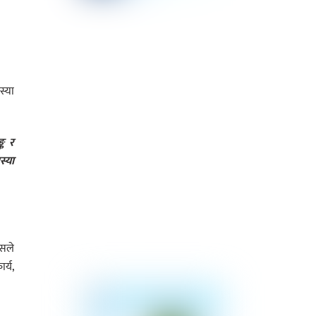
स्या
्क र
स्या
जसले
र्य,