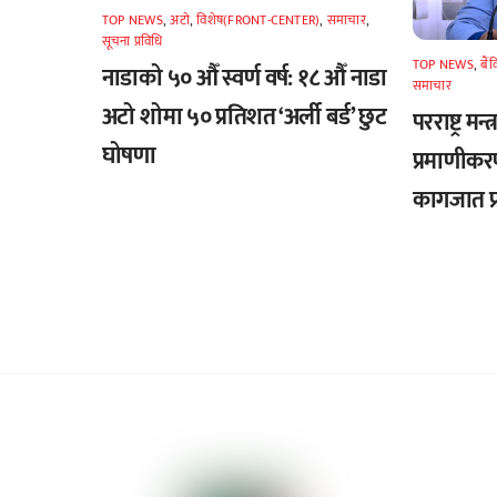
TOP NEWS
,
अटाे
,
विशेष(FRONT-CENTER)
,
समाचार
,
सूचना प्रविधि
TOP NEWS
,
बैं
नाडाको ५० औँ स्वर्ण वर्ष: १८ औँ नाडा
समाचार
अटो शोमा ५० प्रतिशत ‘अर्ली बर्ड’ छुट
परराष्ट्र मन
घोषणा
प्रमाणीकर
कागजात प