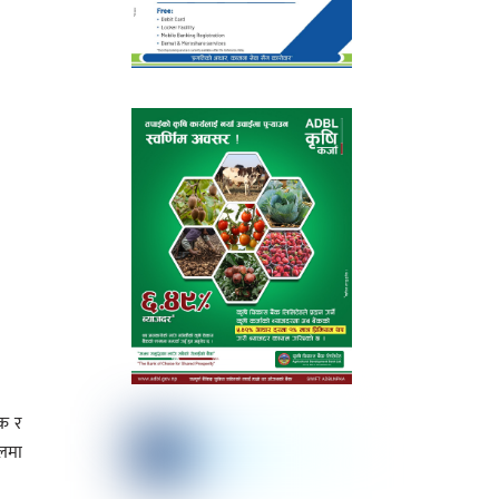
मक र
ालमा