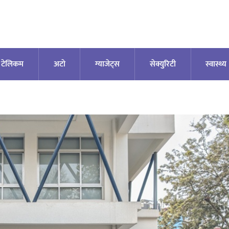
टेलिकम
अटाे
ग्याजेट्स
सेक्युरिटी
स्वास्थ्य