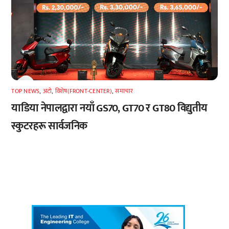
TOP NEWS
,
अटाे
,
विशेष(FRONT-CENTER)
,
समाचार
याडिया नेपालद्वारा नयाँ GS70, GT70 र GT80 विद्युतीय
स्कुटरहरू सार्वजनिक