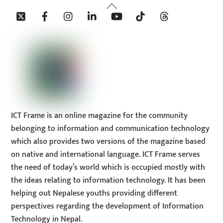
Back
Twitter
Facebook
Instagram
Linkedin
YouTube
Tiktok
Threads
To
Top
ICT Frame is an online magazine for the community
belonging to information and communication technology
which also provides two versions of the magazine based
on native and international language. ICT Frame serves
the need of today’s world which is occupied mostly with
the ideas relating to information technology. It has been
helping out Nepalese youths providing different
perspectives regarding the development of Information
Technology in Nepal.