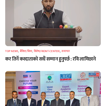
TOP NEWS
,
बैंकिङ/बिमा
,
विशेष(FRONT-CENTER)
,
समाचार
कर तिर्ने करदाताको सधैं सम्मान हुनुपर्छ : रवि लामिछाने