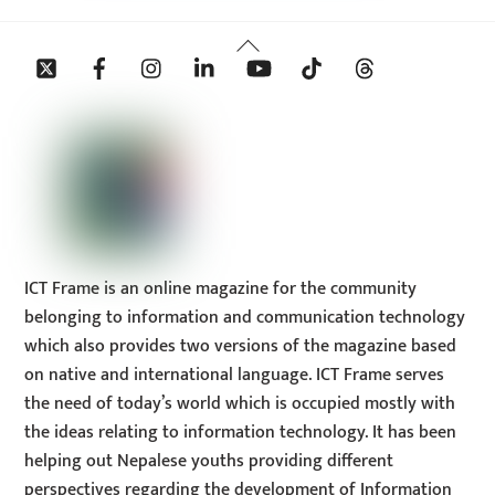
Back
Twitter
Facebook
Instagram
Linkedin
YouTube
Tiktok
Threads
To
Top
ICT Frame is an online magazine for the community
belonging to information and communication technology
which also provides two versions of the magazine based
on native and international language. ICT Frame serves
the need of today’s world which is occupied mostly with
the ideas relating to information technology. It has been
helping out Nepalese youths providing different
perspectives regarding the development of Information