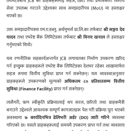
लिमिटेडबीच JCB का ग्राहकहरूलाई सहज, छिटो तथा प्रभावकारी वित्तीय
सेवा उपलब्ध गराउने उद्देश्यका साथ समझदारीपत्र (MoU) मा हस्ताक्षर
भएको छ।
उक्त समझदारीपत्रमा एम.ए.डब्लु. अर्थमुभर्स प्रा.लि.का तर्फबाट
श्री
सञ्जय
देव
यादव
तथा एभरेष्ट बैंक लिमिटेडका तर्फबाट
श्री
विनय
खनाल
ले हस्ताक्षर
गर्नुभएको थियो।
यस रणनीतिक सहकार्यअन्तर्गत JCB लगायतका निर्माण उपकरण खरिद
गर्न इच्छुक ग्राहकहरूले एभरेष्ट बैंक लिमिटेडका देशभर रहेका शाखामार्फत
सहज रूपमा वित्तीय सुविधा प्राप्त गर्न सक्नेछन्। यस व्यवस्थाअनुसार
ग्राहकहरूले उपकरणको मूल्यको
अधिकतम
८०
प्रतिशतसम्म
वित्तीय
सुविधा
(Finance Facility)
प्राप्त गर्न सक्नेछन्।
त्यसैगरी, ऋण स्वीकृति प्रक्रियालाई थप सरल, छरितो तथा ग्राहकमैत्री
बनाउने उद्देश्यले आवश्यक सम्पूर्ण कागजातहरू पेश गरी प्रक्रिया पूरा भएको
अवस्थामा
७
कार्यदिनभित्र
डेलिभरी
अर्डर
(DO)
जारी
गरिने
व्यवस्था
गरिएको छ। यसले ग्राहकहरूलाई समयमै उपकरण प्राप्त गर्न तथा व्यवसाय