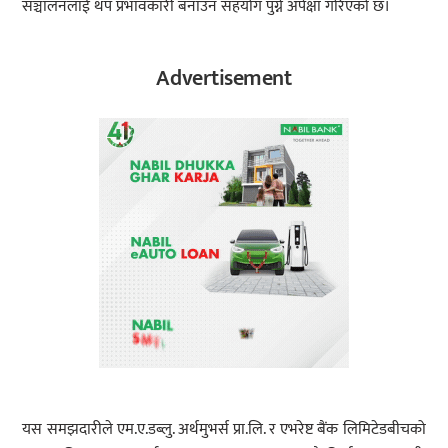
सञ्चालनलाई थप प्रभावकारी बनाउन सहयोग पुग्ने अपेक्षा गरिएको छ।
Advertisement
यस समझदारीले एम.ए.डब्लु. अर्थमुभर्स प्रा.लि. र एभरेष्ट बैंक लिमिटेडबीचको