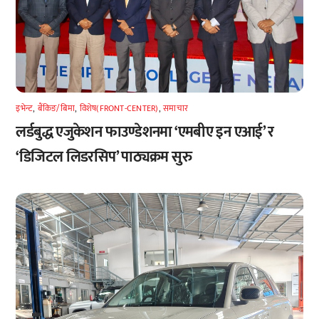
इभेन्ट
,
बैंकिङ/बिमा
,
विशेष(FRONT-CENTER)
,
समाचार
लर्डबुद्ध एजुकेशन फाउण्डेशनमा ‘एमबीए इन एआई’ र
‘डिजिटल लिडरसिप’ पाठ्यक्रम सुरु