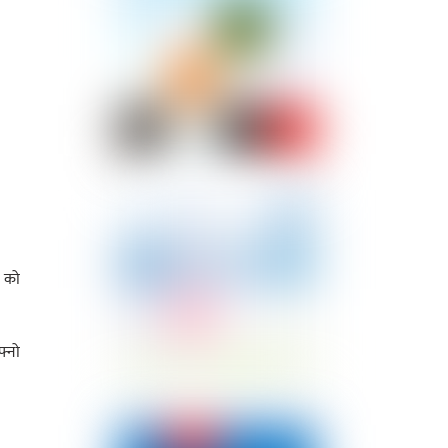
स को
फ्नो