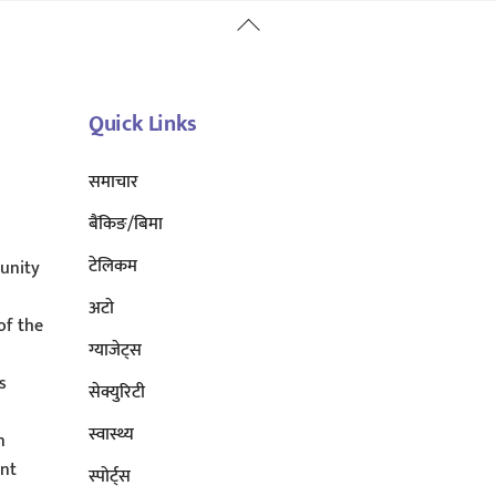
Back
To
Top
Quick Links
समाचार
बैंकिङ/बिमा
टेलिकम
unity
अटाे
of the
ग्याजेट्स
s
सेक्युरिटी
s
स्वास्थ्य
n
ent
स्पोर्ट्स