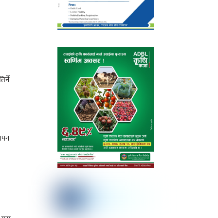
र्ने
थापन