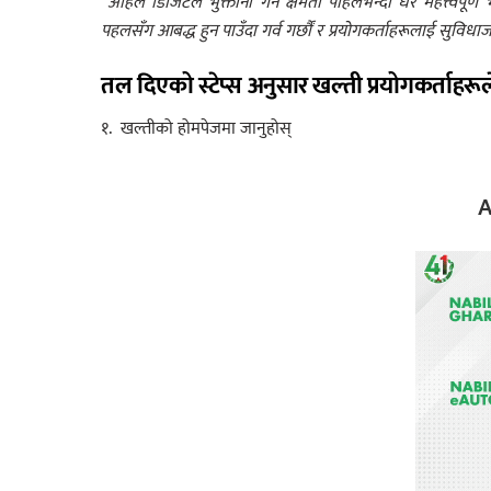
“अहिले डिजिटल भुक्तानी गर्ने क्षमता पहिलेभन्दा धेरै महत्त्वप
पहलसँग आबद्ध हुन पाउँदा गर्व गर्छौं र प्रयोगकर्ताहरूलाई सुविधाज
तल दिएको स्टेप्स अनुसार खल्ती प्रयोगकर्ताहरूले 
१. खल्तीको होमपेजमा जानुहोस्
A