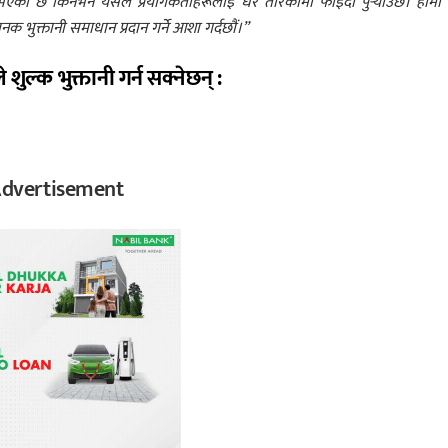
ूर्ण भएको छ किनभने यसले प्रयोगकर्ताहरूलाई धेरै तरिकामा फाइदा पुर्‍याउँछ। हाम
नक भुक्तानी समाधान प्रदान गर्ने आशा गर्दछौं।”
शुल्क भुक्तानी गर्न सक्नेछन् :
dvertisement