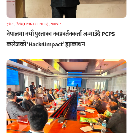
इभेन्ट
,
विशेष(FRONT-CENTER)
,
समाचार
नेपालमा नयाँ पुस्ताका नवप्रवर्तनकर्ता जन्माउँदै PCPS
कलेजको ‘Hack4Impact’ ह्याकाथन