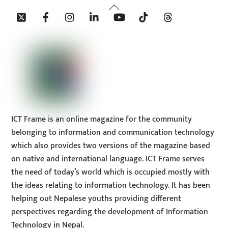
Back
Twitter
Facebook
Instagram
Linkedin
YouTube
Tiktok
Threads
To
Top
ICT Frame is an online magazine for the community
belonging to information and communication technology
which also provides two versions of the magazine based
on native and international language. ICT Frame serves
the need of today’s world which is occupied mostly with
the ideas relating to information technology. It has been
helping out Nepalese youths providing different
perspectives regarding the development of Information
Technology in Nepal.