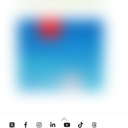
Back
Twitter
Facebook
Instagram
Linkedin
YouTube
Tiktok
Threads
To