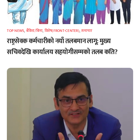
TOP NEWS
,
बैंकिङ/बिमा
,
विशेष(FRONT-CENTER)
,
समाचार
राष्ट्रसेवक कर्मचारीको नयाँ तलबमान लागू: मुख्य
सचिवदेखि कार्यालय सहयोगीसम्मको तलब कति?