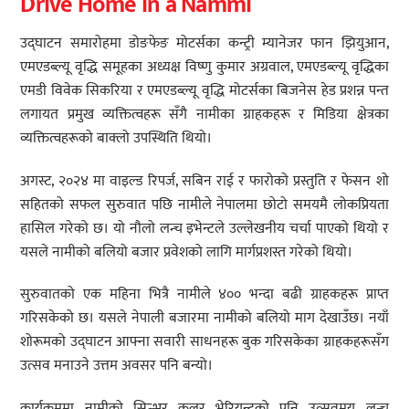
Drive Home in a Nammi
उद्घाटन समारोहमा डोङफेङ मोटर्सका कन्ट्री म्यानेजर फान झियुआन,
एमएडब्ल्यू वृद्धि समूहका अध्यक्ष विष्णु कुमार अग्रवाल, एमएडब्ल्यू वृद्धिका
एमडी विवेक सिकरिया र एमएडब्ल्यू वृद्धि मोटर्सका बिजनेस हेड प्रशन्न पन्त
लगायत प्रमुख व्यक्तित्वहरू सँगै नामीका ग्राहकहरू र मिडिया क्षेत्रका
व्यक्तित्वहरूको बाक्लो उपस्थिति थियो।
अगस्ट, २०२४ मा वाइल्ड रिपर्ज, सबिन राई र फारोको प्रस्तुति र फेसन शो
सहितको सफल सुरुवात पछि नामीले नेपालमा छोटो समयमै लोकप्रियता
हासिल गरेको छ। यो नौलो लन्च इभेन्टले उल्लेखनीय चर्चा पाएको थियो र
यसले नामीको बलियो बजार प्रवेशको लागि मार्गप्रशस्त गरेको थियो।
सुरुवातको एक महिना भित्रै नामीले ४०० भन्दा बढी ग्राहकहरू प्राप्त
गरिसकेको छ। यसले नेपाली बजारमा नामीको बलियो माग देखाउँछ। नयाँ
शोरूमको उद्घाटन आफ्ना सवारी साधनहरू बुक गरिसकेका ग्राहकहरूसँग
उत्सव मनाउने उत्तम अवसर पनि बन्यो।
कार्यक्रममा नामीको सिल्भर कलर भेरियन्टको पनि उत्सवमय लन्च