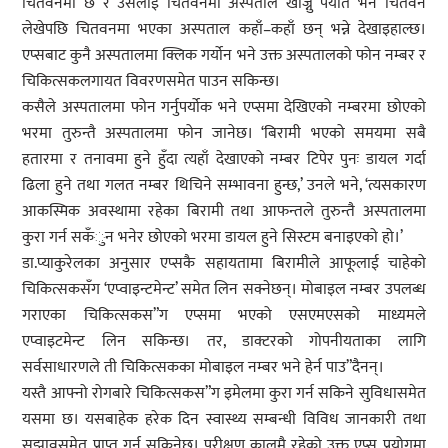
चितवनमा छ र उसलाई चितवनमा अस्पताल खोज्नु पर्योत भने चितवन
लेखेपछि चितवनमा भएका अस्पताल कहाँ–कहाँ छन् भन्ने देखाइहाल्छ।
एप्सबाट कुनै अस्पतालमा क्लिक गर्योन भने उक्त अस्पतालको फोन नम्बर र
चिकित्सकलगायत विवरणसमेत पाउन सकिन्छ।
कसैले अस्पतालमा फोन गर्नुपर्योक भने एप्समा देखिएको नम्बरमा छोएको
भरमा तुरुन्तै अस्पतालमा फोन जानेछ। ‘बिरामी भएको समयमा सबै
हतारमा र तनावमा हुने हुँदा त्यहाँ देखाएको नम्बर टिपेर पुनः डायल गर्दा
ढिला हुने तथा गलत नम्बर थिचिने सम्भावना हुन्छ,’ उनले भने, ‘त्यसकारण
आकस्मिक अवस्थामा रहेका बिरामी तथा आफन्तले तुरुन्तै अस्पतालमा
कुरा गर्न सकँुन भनेर छोएको भरमा डायल हुने सिस्टम बनाइएको हो।’
डा.प्याकुरेलका अनुसार एप्सकै सहायतामा बिरामीले आफूलाई चाहेको
चिकित्सकसँग ‘एप्वाइन्टमेन्ट’ समेत लिन सक्नेछन्। मोबाइल नम्बर उपलब्ध
गराएका चिकित्सकस”ग एप्समा भएको एसएमएसको माध्यमले
एप्वाइटमेन्ट लिन सकिन्छ। तर, डाक्टरको गोपनीयताका लागि
सर्वसाधारणले ती चिकित्सकका मोबाइल नम्बर भने हेर्न पाउ”दैनन्।
यस्तै आफ्नो रोगबारे चिकित्सकस”ग इमेलमा कुरा गर्न सकिने सुविधासमेत
यसमा छ। यसबाहेक हरेक दिन स्वास्थ्य सम्बन्धी विविध जानकारी तथा
सुझावसमेत प्राप्त गर्न सकिनेछ। परीक्षण कालमै रहेको उक्त एप्स प्रयोगमा