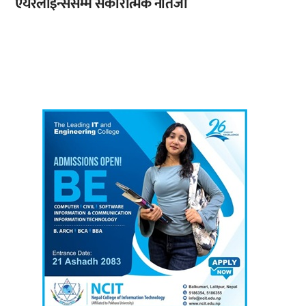
एयरलाइन्ससम्म सकारात्मक नतिजा