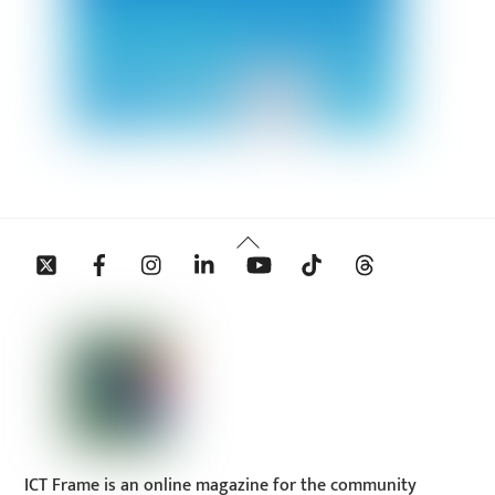
Back
Twitter
Facebook
Instagram
Linkedin
YouTube
Tiktok
Threads
To
Top
ICT Frame is an online magazine for the community