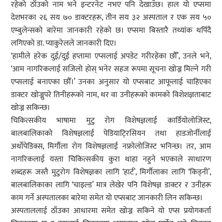
रहेको ठाँउको नाम भने इन्टरनेट नभए पनि देखाउँछ। हाल यो एप्समा
देशभरका २६ सय ७० डाक्टरहरू, तीन सय ३२ अस्पताल र एक सय ५०
एम्बुलेन्सको बारेमा जानकारी रहेको छ। एप्समा बिस्तारै तथ्यांक थपिँदै
लगिएको डा. प्याकुरेलले जानकारी दिए।
‘हामीले हरेक दुई/दुई हप्तामा एप्सलाई अपडेट गरीरहेका छौँ’, उनले भने,
‘आम नागरिकलाई सजिलो होस् भनेर सहज रूपमा सूचना खोज्न मिल्ने गरी
एप्सलाई बनाएका छौँ।’ उनका अनुसार यो एप्सबाट आफूलाई चाहिएका
डाक्टर खोज्नुपरे तिनीहरूको नाम, थर वा उनीहरूको कामको विशेशज्ञताबाट
खोज्न सकिन्छ।
चिकित्सकीय भाषामा मुटु रोग विशेषज्ञलाई कार्डियोलोजिस्ट,
बालबालिकाको विशेषज्ञलाई पेडियाटि्रसियन तथा हाडजोर्नीलाई
अर्थोपेडिक्स, मिर्गौला रोग विशेषज्ञलाई नफ्रोलोजिस्ट भनिन्छ। तर, आम
नागरिकलाई यस्ता चिकित्सकीय कुरा थाहा नहुने भएकाले साधारण
शब्दहरू जस्तै मुटुरोग विशेषज्ञका लागि ‘हार्ट’, मिर्गौलाका लागि ‘किड्नी’,
बालबालिकाका लागि ‘चाइल्ड’ मात्र लेखेर पनि विशेषज्ञ डाक्टर र उनीहरू
काम गर्ने अस्पतालका बारेमा समेत यो एप्सबाट जानकारी लिन सकिन्छ।
अस्पताललाई ठाँउका आधारमा समेत खोज्न सकिने यो एप्स प्रयोगकर्ता