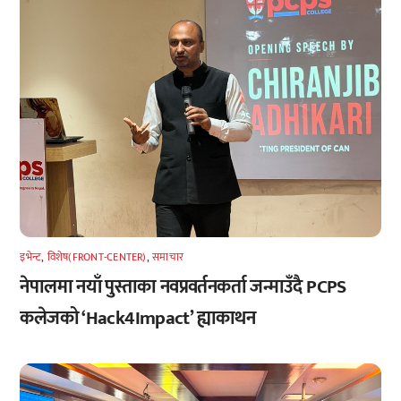
इभेन्ट
,
विशेष(FRONT-CENTER)
,
समाचार
नेपालमा नयाँ पुस्ताका नवप्रवर्तनकर्ता जन्माउँदै PCPS
कलेजको ‘Hack4Impact’ ह्याकाथन