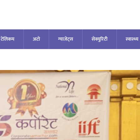
टेलिकम
अटाे
ग्याजेट्स
सेक्युरिटी
स्वास्थ्य