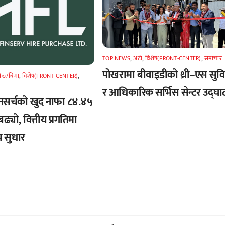
TOP NEWS
,
अटाे
,
विशेष(FRONT-CENTER)
,
समाचार
पोखरामा बीवाइडीको थ्री–एस सुव
किङ/बिमा
,
विशेष(FRONT-CENTER)
,
र आधिकारिक सर्भिस सेन्टर उद्घा
नसर्चको खुद नाफा ८४.४५
बढ्यो, वित्तीय प्रगतिमा
 सुधार
Back