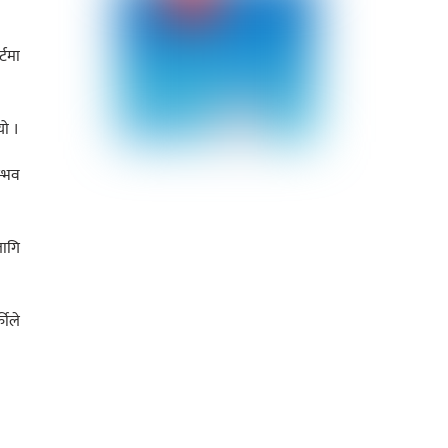
्टमा
यो ।
म्भव
लागि
कीले