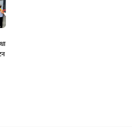
िधा
टन