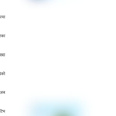
सरमा
भएका
ख्दा
ढेको
 ‘अब
ोटिभ