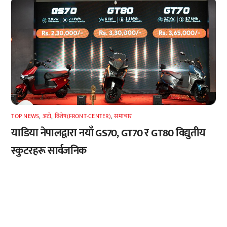
TOP NEWS
,
अटाे
,
विशेष(FRONT-CENTER)
,
समाचार
याडिया नेपालद्वारा नयाँ GS70, GT70 र GT80 विद्युतीय
स्कुटरहरू सार्वजनिक