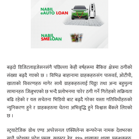
बढ्दो डिजिटलाइजेसनसंगै पछिल्ला केही वर्षहरूमा बैंकिङ क्षेत्रमा ठगीको
संख्या बढ्दै गएको छ । विभिन्न बाहानामा ग्राहकहरुसंग पासवर्ड, ओटीपी,
खाताको विवरणहरु मागेर साथै ग्राहकहरुलाई चिठ्ठा तथा अन्य बहुमुल्य
सामानहरु जित्नुभएको छ भन्दै प्रलोभनमा पारेर ठगी गर्ने गिरोहको सक्रियता
बढि रहेको र यस सचेतना भिडियो बाट बढ्दै गरेका यस्ता गतिविधीहरुको
न्युनिकरण हुने र ग्राहकहरुमा चेतना अभिवृद्धि हुने विश्वास बैंकले लिएको
छ ।
स्ट्रयाटेजिक ग्रोथ एण्ड अपरेसनल एक्सिलेन्स कन्फरेन्स नामक देशभरका
सातै प्रदेशका प्रदेश प्रमुख, क्लस्टर हेड, १९७ शाखाका शाखा प्रबन्धकहरु,