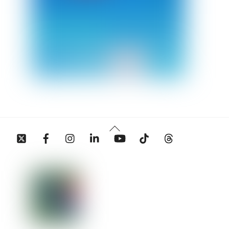
Back
Twitter
Facebook
Instagram
Linkedin
YouTube
Tiktok
Threads
To
Top