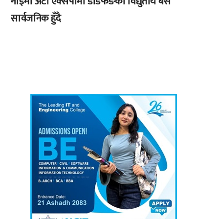
नाईमा अटो एक्सपोमा डोडफेङका विद्युतीय बस
सार्वजनिक हुँदै