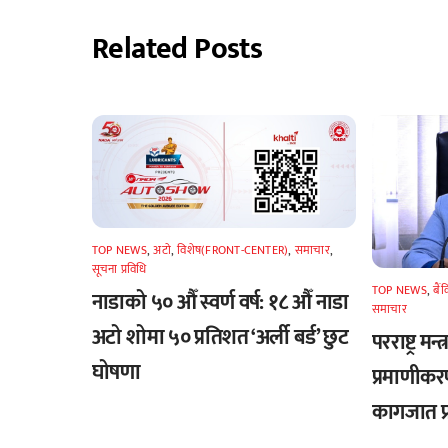
Related Posts
TOP NEWS
,
अटाे
,
विशेष(FRONT-CENTER)
,
समाचार
,
सूचना प्रविधि
TOP NEWS
,
बैं
नाडाको ५० औँ स्वर्ण वर्ष: १८ औँ नाडा
समाचार
अटो शोमा ५० प्रतिशत ‘अर्ली बर्ड’ छुट
परराष्ट्र मन
घोषणा
प्रमाणीकर
कागजात प