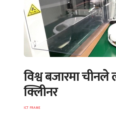
विश्व बजारमा चीनले ल
क्लिीनर
ICT FRAME