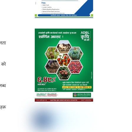
फलता
५ को
लब्ध
डहरू