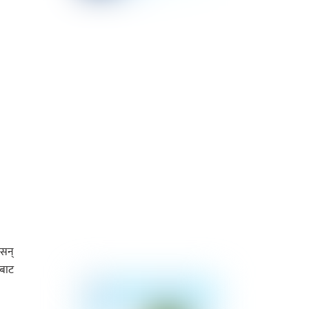
 सन्
रबाट