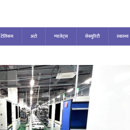
टेलिकम
अटाे
ग्याजेट्स
सेक्युरिटी
स्वास्थ्य