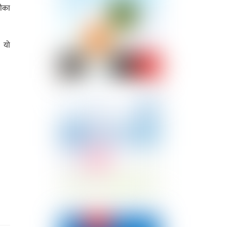
ीका
। यो