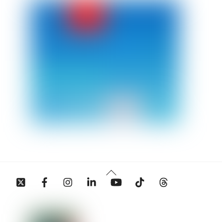
Back
Twitter
Facebook
Instagram
Linkedin
YouTube
Tiktok
Threads
To
Top