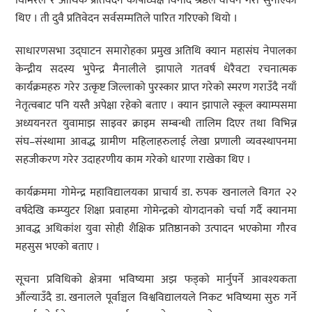
घिमिरेले र आर्थिक प्रतिवेदन कोषाध्यक्ष विनोद श्रेष्ठले वाचन गरी सुनाएका
थिए । ती दुवै प्रतिवेदन सर्वसम्मतिले पारित गरिएको थियो ।
साधारणसभा उद्घाटन समारोहका प्रमुख अतिथि क्यान महासंघ नेपालका
केन्द्रीय सदस्य भुपेन्द्र मैनालीले झापाले गतवर्ष धेरैवटा रचनात्मक
कार्यक्रमहरु गरेर उत्कृष्ट जिल्लाको पुरस्कार प्राप्त गरेको स्मरण गराउँदै नयाँ
नेतृत्वबाट पनि यस्तै अपेक्षा रहेको बताए । क्यान झापाले स्कूल क्याम्पसमा
अध्ययनरत युवामाझ साइवर क्राइम सम्बन्धी तालिम दिएर तथा विभिन्न
संघ–संस्थामा आवद्ध ग्रामीण महिलाहरुलाई लेखा प्रणाली व्यवस्थापनमा
सहजीकरण गरेर उदाहरणीय काम गरेको धारणा राखेका थिए ।
कार्यक्रममा गोमेन्द्र महाविद्यालयका प्राचार्य डा. रुपक खनालले विगत २२
वर्षदेखि कम्प्युटर शिक्षा प्रवाहमा गोमेन्द्रको योगदानको चर्चा गर्दै क्यानमा
आवद्ध अधिकांश युवा सोही शैक्षिक प्रतिष्ठानको उत्पादन भएकोमा गौरव
महसुस भएको बताए ।
सूचना प्रविधिको क्षेत्रमा भविष्यमा अझ फड्को मार्नुपर्ने आवश्यकता
औंल्याउँदै डा. खनालले पूर्वाञ्चल विश्वविद्यालयले निकट भविष्यमा सुरु गर्ने