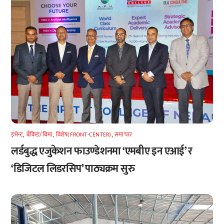
इभेन्ट
,
बैंकिङ/बिमा
,
विशेष(FRONT-CENTER)
,
समाचार
लर्डबुद्ध एजुकेशन फाउण्डेशनमा ‘एमबीए इन एआई’ र
‘डिजिटल लिडरसिप’ पाठ्यक्रम सुरु